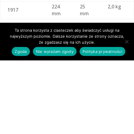
224
25
2,0 kg
1917
mm
mm
Durchmesser und Gewicht sind für einen Set von 2 Stück
Ta strona korzysta z ciasteczek aby świadczyć usługi na
angegeben.
najwyższym poziomie. Dalsze korzystanie ze strony oznacza,
że zgadzasz się na ich użycie.
Zgoda
Nie wyrażam zgody
Polityka prywatności
KAUFEN SIE IN
FIRMENGESCHÄFTEN
KAUFEN SIE IM ONLINE-SHOP