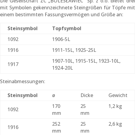
Die Gesellschaft ZC „BOLESŁAWIEC“ Sp. z o.o. bietet drei
mit Symbolen gekennzeichnete Steingrößen für Töpfe mit
einem bestimmten Fassungsvermögen und Größe an:
Steinsymbol
Topfsymbol
1092
1906-5L
1916
1911-15L, 1925-25L
1907-10L, 1915-15L, 1923-10L,
1917
1924-20L
Steinabmessungen:
Steinsymbol
ø
Dicke
Gewicht
170
25
1,2 kg
1092
mm
mm
252
25
2,6 kg
1916
mm
mm