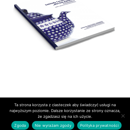
Ta strona korzysta z ciasteczek aby świadczyć usługi na
DOWNLOAD CATALOGUE
najwyższym poziomie. Dalsze korzystanie ze strony oznacza,
że zgadzasz się na ich użycie.
Zgoda
Nie wyrażam zgody
Polityka prywatności