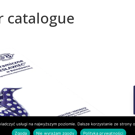
 catalogue
wiadczyć usługi na najwyższym poziomie. Dalsze korzystanie ze strony o
Zgoda
Nie wyrażam zgody
Polityka prywatności