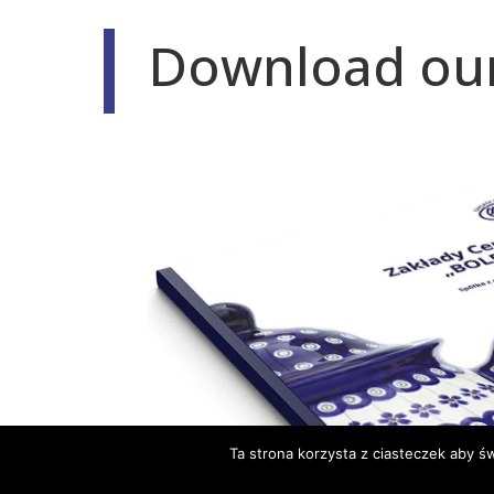
Download our
Ta strona korzysta z ciasteczek aby ś