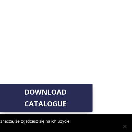
DOWNLOAD
CATALOGUE
znacza, że zgadzasz się na ich użycie.