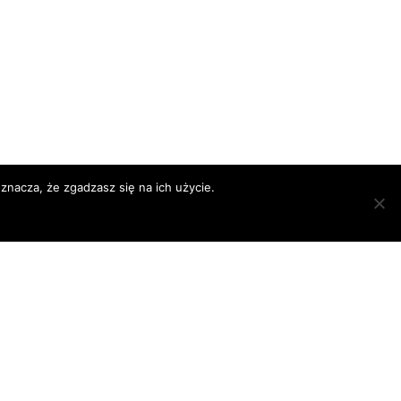
znacza, że zgadzasz się na ich użycie.
DOWNLOAD
CATALOGUE