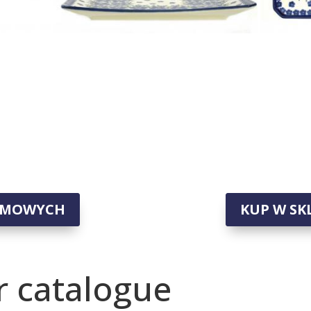
IRMOWYCH
KUP W SK
 catalogue