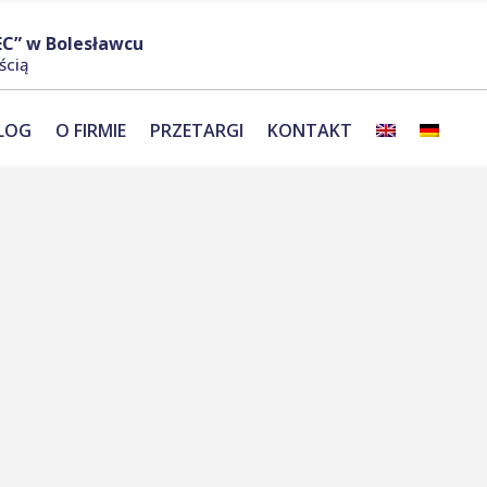
C” w Bolesławcu
ścią
LOG
O FIRMIE
PRZETARGI
KONTAKT