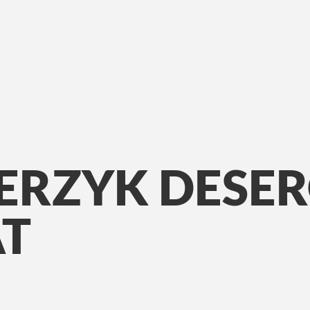
LERZYK DES
T