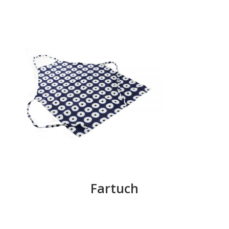
Fartuch