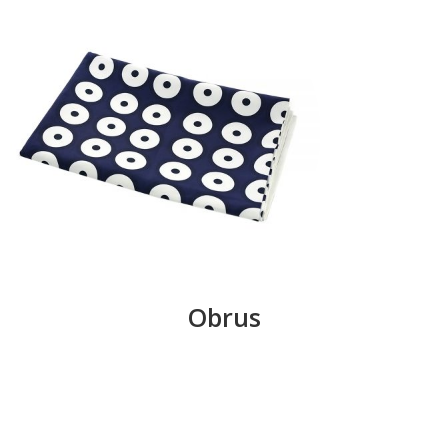
Obrus