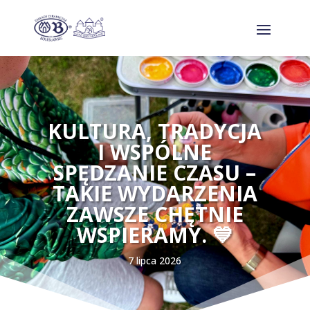
KULTURA, TRADYCJA
I WSPÓLNE
SPĘDZANIE CZASU –
TAKIE WYDARZENIA
ZAWSZE CHĘTNIE
WSPIERAMY. 💙
7 lipca 2026