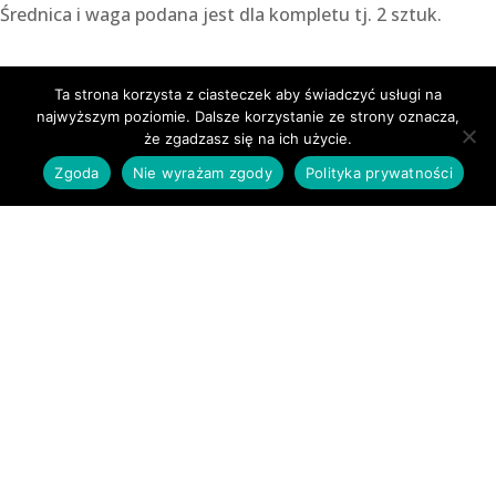
Średnica i waga podana jest dla kompletu tj. 2 sztuk.
Ta strona korzysta z ciasteczek aby świadczyć usługi na
najwyższym poziomie. Dalsze korzystanie ze strony oznacza,
że zgadzasz się na ich użycie.
KUP W SKLEPACH FIRMOWYCH
Zgoda
Nie wyrażam zgody
Polityka prywatności
KUP W SKLEPIE
INTERNETOWYM
Download our
catalogue