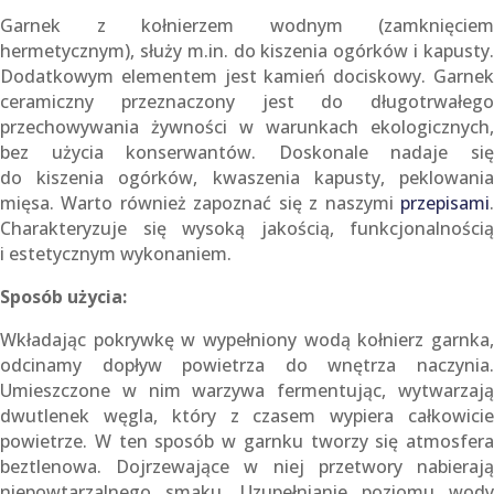
Garnek z kołnierzem wodnym (zamknięciem
hermetycznym), służy m.in. do kiszenia ogórków i kapusty.
Dodatkowym elementem jest kamień dociskowy. Garnek
ceramiczny przeznaczony jest do długotrwałego
przechowywania żywności w warunkach ekologicznych,
bez użycia konserwantów. Doskonale nadaje się
do kiszenia ogórków, kwaszenia kapusty, peklowania
mięsa. Warto również zapoznać się z naszymi
przepisami
.
Charakteryzuje się wysoką jakością, funkcjonalnością
i estetycznym wykonaniem.
Sposób użycia:
Wkładając pokrywkę w wypełniony wodą kołnierz garnka,
odcinamy dopływ powietrza do wnętrza naczynia.
Umieszczone w nim warzywa fermentując, wytwarzają
dwutlenek węgla, który z czasem wypiera całkowicie
powietrze. W ten sposób w garnku tworzy się atmosfera
beztlenowa. Dojrzewające w niej przetwory nabierają
niepowtarzalnego smaku. Uzupełnianie poziomu wody