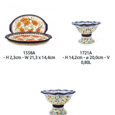
1558A
1721A
- H 2,3cm - W 21,3 x 14,4cm
- H 14,2cm - ⌀ 20,0cm - V
0,80L