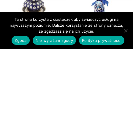
Ta strona korzysta z ciasteczek aby świadczyć usługi na
742S1289G
857
najwyższym poziomie. Dalsze korzystanie ze strony oznacza,
- H 17,0cm - ⌀ 14,0cm
- H 10,0cm - ⌀ 8,0cm
że zgadzasz się na ich użycie.
Zgoda
Nie wyrażam zgody
Polityka prywatności
862
1767O
- H 11,8cm - ⌀ 12,0cm
- H 7,3cm - ⌀ 7,3cm