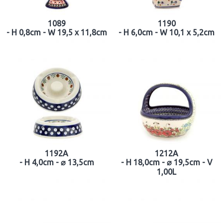
1089
1190
- H 0,8cm - W 19,5 x 11,8cm
- H 6,0cm - W 10,1 x 5,2cm
1192A
1212A
- H 4,0cm - ⌀ 13,5cm
- H 18,0cm - ⌀ 19,5cm - V
1,00L