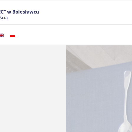
C“ w Bolesławcu
ścią