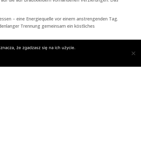
rgessen – eine Energiequelle vor einem anstrengenden Tag.
undenlanger Trennung gemeinsam ein köstliches
znacza, że zgadzasz się na ich użycie.
SIE IM ONLINE-SHOP