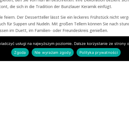
nt, die sich in die Tradition der Bunzlauer Keramik einfügt.
 feiern. Der Dessertteller lässt Sie ein leckeres Frühstück nicht ve
r auch für Suppen und Nudeln. Mit großen Tellern können Sie nach st
en im Duett, im Familien- oder Freundeskreis genießen.
wiadczyć usługi na najwyższym poziomie. Dalsze korzystanie ze strony o
Zgoda
Nie wyrażam zgody
Polityka prywatności
NGESCHÄFTEN
KAUFEN 
log herunterladen