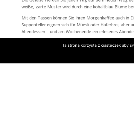
weiße, zarte Muster wird durch eine kobaltblau Blume beto
Mit den Tassen können Sie Ihren Morgenkaffee auch in Eile
Suppenteller eignen sich für Müesli oder Haferbrei, abe
Abendessen – und am Wochenende ein erlesenes Abendess
Ta strona korzysta z ciasteczek aby ś
KAUFEN SIE IN FIRME
Unseren Kata