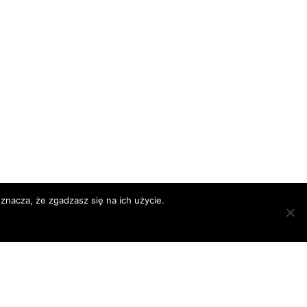
znacza, że zgadzasz się na ich użycie.
KATALOG
HERUNTERLADEN